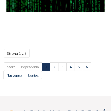
Nowe obowiązki i obligatoryjne postanowienia umowne pod
rządami Data Act
Strona 1 z 6
start
Poprzednia
1
2
3
4
5
6
Następna
koniec